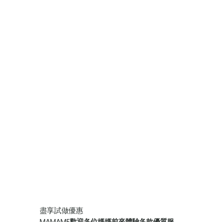
盡享​試做優惠
MAMAME歡迎各位媽媽前來體驗各款優質服