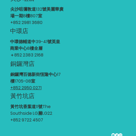
尖沙咀彌敦道132號美麗華廣
場一期8樓807室
+852 2981 3680
中環店
中環德輔道中39-41號英皇
商業中心8樓全層
​＋852 2383 2168
銅鑼灣店
銅鑼灣百德新街恆隆中心17
樓1705-08室
+852 2950 0271
黃竹坑店
黃竹坑香葉道11號The
Southside LG層LG22
+852 9722 4507