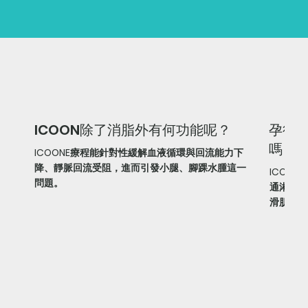
ICOON除了消脂外有何功能呢？
孕後想
嗎？
ICOONE療程能針對性緩解血液循環與回流能力下
降、靜脈回流受阻，進而引發小腿、腳踝水腫這一
ICOO
問題。
通淋巴排
滑肌！