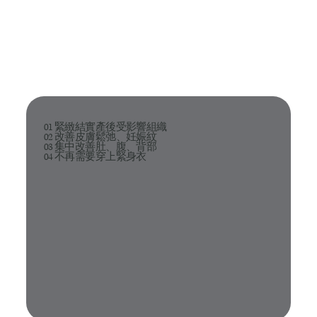
01 緊緻結實產後受影響組織
02 改善皮膚鬆弛、妊娠紋
03 集中改善肚、腹、背部
04 不再需要穿上緊身衣