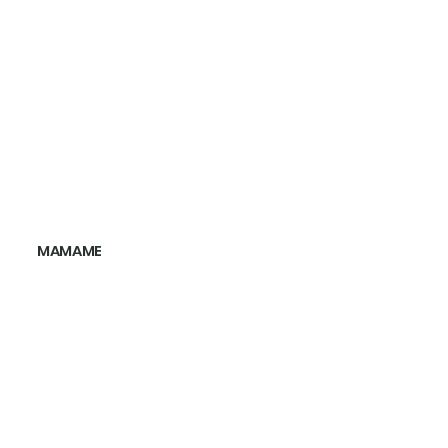
MAMAME